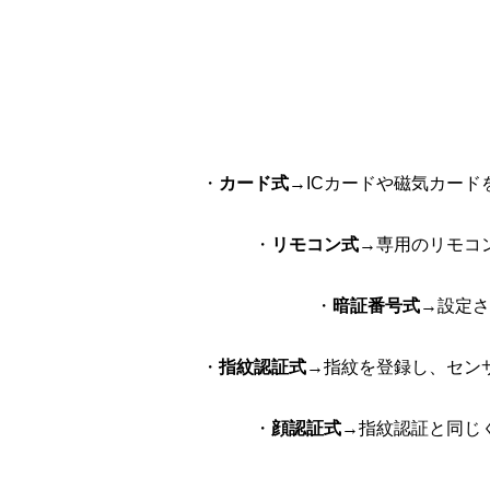
・
カード式
→ICカードや磁気カー
・
リモコン式
→専用のリモコ
・
暗証番号式
→設定さ
・
指紋認証式
→指紋を登録し、セン
・
顔認証式
→指紋認証と同じ