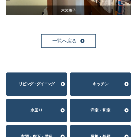
木製格子
一覧へ戻る
リビング・ダイニング
キッチン
⽔回り
洋室・和室
玄関・廊下・階段
屋根・外壁