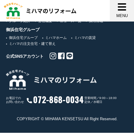
MENU
グループ紹介
会社概要
ニュース一覧
採用情報
御浜住宅グループ
御浜住宅グループ
ミハマホーム
ミハマの賃貸
ミハマの注文住宅・建て替え
公式SNSアカウント
072-868-0034
お電話での
営業時間／9:00～18:00
お問い合わせ
定休／水曜日
COPYRIGHT © MIHAMA KENSETSU All Right Reserved.