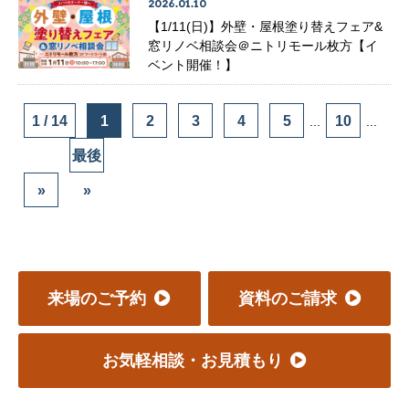
2026.01.10
【1/11(日)】外壁・屋根塗り替えフェア&
窓リノベ相談会＠ニトリモール枚方【イ
ベント開催！】
1 / 14
1
2
3
4
5
10
...
...
最後
»
»
来場のご予約
資料のご請求
お気軽相談・お見積もり