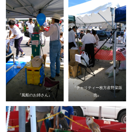
『チャリティー枚方産野菜販
『風船のお姉さん』
売』