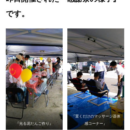
です。
『置くだけのマッサージ器体
『光る泥だんご作り』
感コーナー』