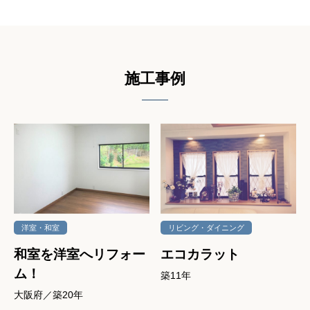
施⼯事例
洋室・和室
リビング・ダイニング
和室を洋室へリフォー
エコカラット
ム！
築11年
大阪府／築20年