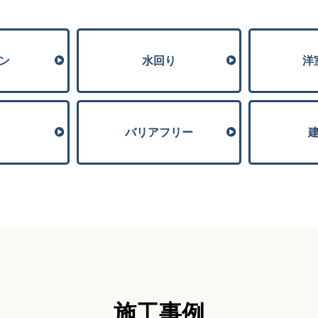
ン
⽔回り
洋
バリアフリー
施⼯事例