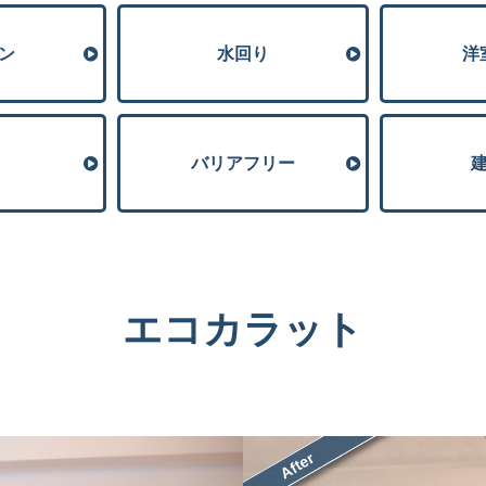
ン
⽔回り
洋
バリアフリー
エコカラット
After