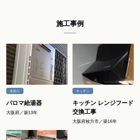
施⼯事例
水回り
キッチン
パロマ給湯器
キッチン レンジフード
交換工事
大阪府／築13年
大阪府枚方市／築16年