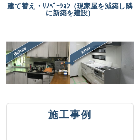
建て替え・ﾘﾉﾍﾞｰｼｮﾝ（現家屋を減築し隣
に新築を建設）
After
Before
施工事例