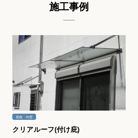
施⼯事例
屋根・外壁
クリアルーフ(付け庇)