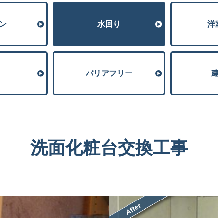
ン
⽔回り
洋
バリアフリー
洗面化粧台交換工事
After