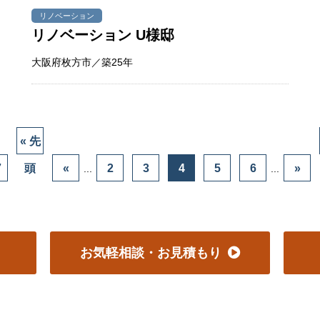
リノベーション
リノベーション U様邸
大阪府枚方市／築25年
« 先
7
頭
«
2
3
4
5
6
»
...
...
お気軽相談・お見積もり