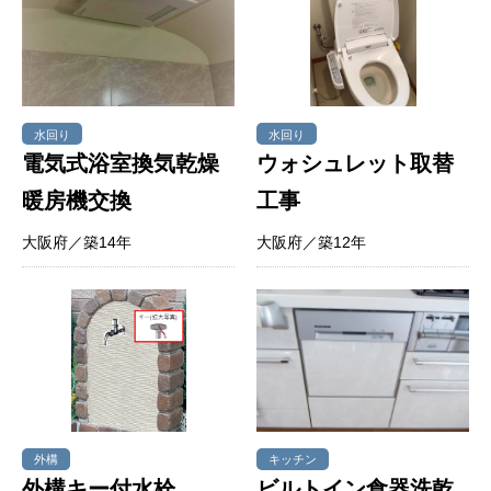
水回り
水回り
電気式浴室換気乾燥
ウォシュレット取替
暖房機交換
工事
大阪府／築14年
大阪府／築12年
外構
キッチン
外構キー付水栓
ビルトイン食器洗乾